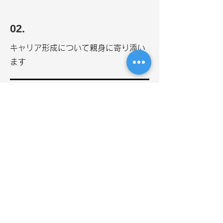
悩み相談などを行っています。このような取
り組みの中でエンジニアのスキルや個性を生
かし、個々に最適な育成計画立て、貴方のビ
02.
ジネスバリューを最も知る存在になります。
バーチャルオフィスや、対面での会話の機会
キャリア形成について親身に寄り添い
など、適宜コミュケーションが円滑になる仕
ます
組みや環境を設けることで、社員のみなさん
の価値を最大限に引き出すことを目指してお
ります。​
PONTEでは社員のキャリアアップを3年単
位で計画し、堅実なサポートを行っていま
す。現在、​ご自身が希望する今後のキャリア
プランと市場が客観的に感じる貴方のビジネ
スバリューの照らし合わせを行い、未来に強
03.
いキャリア形成を行っていきます。ご自身が
目指したい姿について丁寧にヒアリングさせ
学びや挑戦の意欲を歓迎します
ていただき、実現へ向けたバックアップを積
極的におこなっております。
PONTEは前向きな発想や取り組みを大切に
考え、学習や調整へのサポートを行っていま